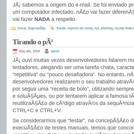
JÃ¡ sabemos a origem do e-mail. Se foi enviado p
um computador infectado, nÃ£o vai fazer diferen
vai fazer
NADA
a respeito.
Geral
,
SeguranÃ§a
fraude
,
imposto de renda
,
irpf
,
phishing
,
receita federa
Tirando o pÃ³
May 6th, 2009
admin
JÃ¡ ouvi muitas vezes desenvolvedores falarem m
testadores, alegando ser uma tarefa chata, caracte
“repetitiva” ou “pouco desafiadora”. No entanto, 
desenvolvedores realizarem o seu trabalho atravÃ
por seguir uma “receita de bolo”, utilizando semp
e soluÃ§Ãµes, ou por tentarem aplicar a famosa t
reutilizaÃ§Ã£o de cÃ³digo atravÃ©s da sequÃªncia
CTRL+C e CTRL+V.
Se considerarmos que “testar”, na concepÃ§Ã£o d
execuÃ§Ã£o de testes manuais, temos que concor