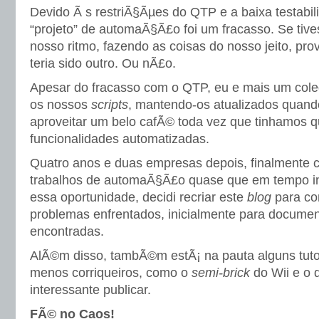
Devido Ã s restriÃ§Ãµes do QTP e a baixa testabil
“projeto” de automaÃ§Ã£o foi um fracasso. Se tiv
nosso ritmo, fazendo as coisas do nosso jeito, pr
teria sido outro. Ou nÃ£o.
Apesar do fracasso com o QTP, eu e mais um col
os nossos
scripts
, mantendo-os atualizados quando
aproveitar um belo cafÃ© toda vez que tinhamos q
funcionalidades automatizadas.
Quatro anos e duas empresas depois, finalmente 
trabalhos de automaÃ§Ã£o quase que em tempo in
essa oportunidade, decidi recriar este
blog
para co
problemas enfrentados, inicialmente para docume
encontradas.
AlÃ©m disso, tambÃ©m estÃ¡ na pauta alguns tuto
menos corriqueiros, como o
semi-brick
do Wii e o 
interessante publicar.
FÃ© no Caos!