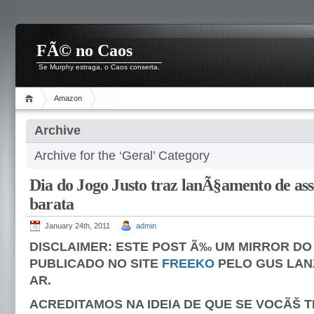
FÃ© no Caos
Se Murphy estraga, o Caos conserta.
Amazon
Archive
Archive for the ‘Geral’ Category
Dia do Jogo Justo traz lanÃ§amento de a
barata
January 24th, 2011
admin
DISCLAIMER: ESTE POST Ã‰ UM MIRROR DO
PUBLICADO NO SITE
FREEKO
PELO GUS LAN
AR.
ACREDITAMOS NA IDEIA DE QUE SE VOCÃŠ T