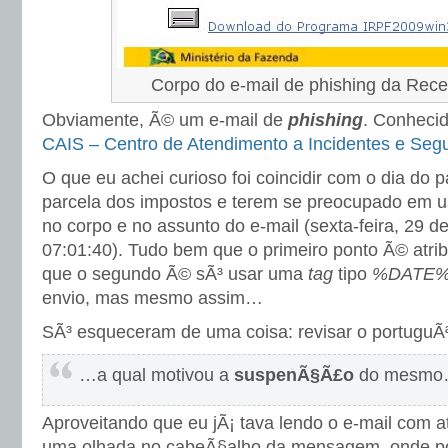
Corpo do e-mail de phishing da Rece
Obviamente, Ã© um e-mail de
phishing
. Conhecid
CAIS – Centro de Atendimento a Incidentes e Se
O que eu achei curioso foi coincidir com o dia d
parcela dos impostos e terem se preocupado em u
no corpo e no assunto do e-mail (sexta-feira, 29 
07:01:40). Tudo bem que o primeiro ponto Ã© atri
que o segundo Ã© sÃ³ usar uma
tag
tipo
%DATE
envio, mas mesmo assim…
SÃ³ esqueceram de uma coisa: revisar o portuguÃ
…a qual motivou a
suspenÃ§Ã£o
do mesm
Aproveitando que eu jÃ¡ tava lendo o e-mail com a
uma olhada no cabeÃ§alho da mensagem, onde p