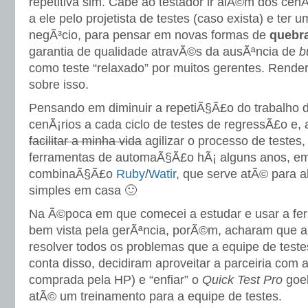
repetitiva sim. Cabe ao testador ir alÃ©m dos cen
a ele pelo projetista de testes (caso exista) e ter 
negÃ³cio, para pensar em novas formas de
quebr
garantia de qualidade atravÃ©s da ausÃªncia de
b
como teste “relaxado” por muitos gerentes. Rend
sobre isso.
Pensando em diminuir a repetiÃ§Ã£o do trabalho 
cenÃ¡rios a cada ciclo de testes de regressÃ£o e
facilitar a minha vida
agilizar o processo de testes
ferramentas de automaÃ§Ã£o hÃ¡ alguns anos, em
combinaÃ§Ã£o
Ruby
/
Watir
, que serve atÃ© para 
simples em casa 🙂
Na Ã©poca em que comecei a estudar e usar a ferra
bem vista pela gerÃªncia, porÃ©m, acharam que 
resolver todos os problemas que a equipe de teste
conta disso, decidiram aproveitar a parceiria com 
comprada pela HP) e “enfiar” o
Quick Test Pro
goel
atÃ© um treinamento para a equipe de testes.