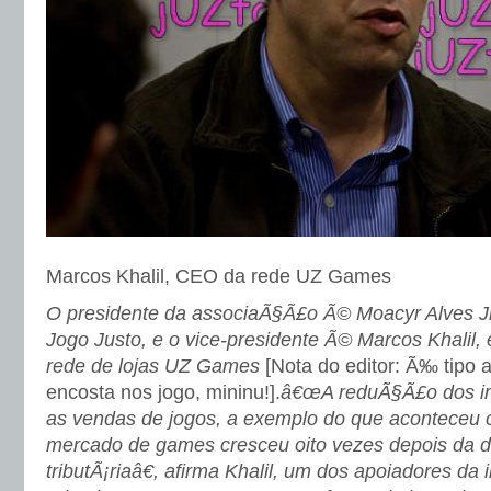
Marcos Khalil, CEO da rede UZ Games
O presidente da associaÃ§Ã£o Ã© Moacyr Alves Jr,
Jogo Justo, e o vice-presidente Ã© Marcos Khalil
rede de lojas UZ Games
[Nota do editor: Ã‰ tipo
encosta nos jogo, mininu!].
â€œA reduÃ§Ã£o dos im
as vendas de jogos, a exemplo do que aconteceu
mercado de games cresceu oito vezes depois da 
tributÃ¡riaâ€, afirma Khalil, um dos apoiadores da 