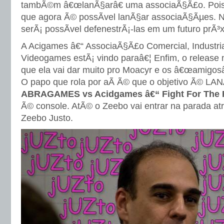
tambÃ©m â€œlanÃ§arâ€ uma associaÃ§Ã£o. Pois
que agora Ã© possÃ­vel lanÃ§ar associaÃ§Ãµes. 
serÃ¡ possÃ­vel defenestrÃ¡-las em um futuro prÃ³
A Acigames â€“ AssociaÃ§Ã£o Comercial, Industria
Videogames estÃ¡ vindo paraâ€¦ Enfim, o release 
que ela vai dar muito pro Moacyr e os â€œamigosâ
O papo que rola por aÃ­ Ã© que o objetivo Ã© L
ABRAGAMES vs Acidgames â€“ Fight For The 
Ã© console. AtÃ© o Zeebo vai entrar na parada atr
Zeebo Justo.