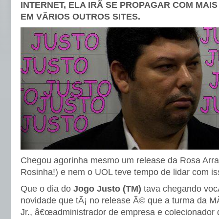
INTERNET, ELA IRÃ SE PROPAGAR COM MAI
EM VÃRIOS OUTROS SITES.
Chegou agorinha mesmo um release da Rosa Arr
Rosinha!) e nem o UOL teve tempo de lidar com iss
Que o dia do
Jogo Justo (TM)
tava chegando vocÃ
novidade que tÃ¡ no release Ã© que a turma da M
Jr., â€œadministrador de empresa e colecionador d