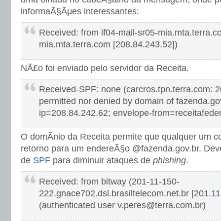
informaÃ§Ãµes interessantes:
Received: from if04-mail-sr05-mia.mta.terra.co
mia.mta.terra.com [208.84.243.52])
NÃ£o foi enviado pelo servidor da Receita.
Received-SPF: none (carcros.tpn.terra.com: 2
permitted nor denied by domain of fazenda.gov.
ip=208.84.242.62; envelope-from=receitafede
O domÃ­nio da Receita permite que qualquer um co
retorno para um endereÃ§o @fazenda.gov.br. Dev
de
SPF
para diminuir ataques de
phishing
.
Received: from bitway (201-11-150-
222.gnace702.dsl.brasiltelecom.net.br [201.11
(authenticated user v.peres@terra.com.br)