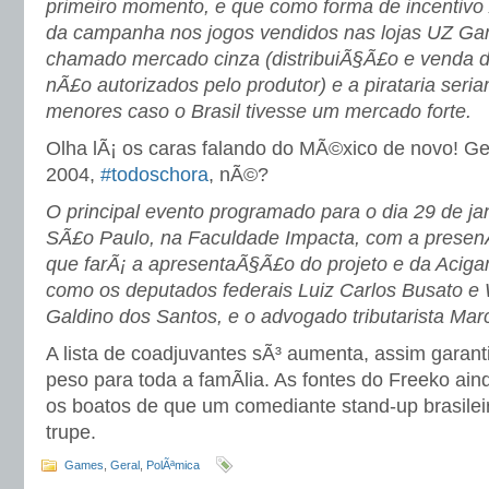
primeiro momento, e que como forma de incentivo
da campanha nos jogos vendidos nas lojas UZ Ga
chamado mercado cinza (distribuiÃ§Ã£o e venda d
nÃ£o autorizados pelo produtor) e a pirataria ser
menores caso o Brasil tivesse um mercado forte.
Olha lÃ¡ os caras falando do MÃ©xico de novo! 
2004,
#todoschora
, nÃ©?
O principal evento programado para o dia 29 de ja
SÃ£o Paulo, na Faculdade Impacta, com a presenÃ
que farÃ¡ a apresentaÃ§Ã£o do projeto e da Acigam
como os deputados federais Luiz Carlos Busato e 
Galdino dos Santos, e o advogado tributarista Mar
A lista de coadjuvantes sÃ³ aumenta, assim garant
peso para toda a famÃ­lia. As fontes do Freeko ai
os boatos de que um comediante stand-up brasileir
trupe.
Games
,
Geral
,
PolÃªmica