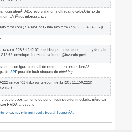
-mail com atenÃ§Ã£o, resolvi dar uma olhada no cabeÃ§alho da
nformaÃ§Ãµes interessantes:
mta.terra.com (if04-mail-sr05-mia.mta.terra.com [208.84.243.52])
a.
erra.com: 208.84.242.62 is neither permitted nor denied by domain
84.242.62; envelope-from=receitafederal@fazenda.gov.br;
quer um configure o e-mail de retorno para um endereÃ§o
gra de
SPF
para diminuir ataques de
phishing
.
-222.gnace702.dsl.brasiltelecom.net.br [201.11.150.222])
.com.br)
enviado propositalmente ou por um computador infectado, nÃ£o vai
fazer
NADA
a respeito.
 de renda
,
irpf
,
phishing
,
receita federal
,
SeguranÃ§a