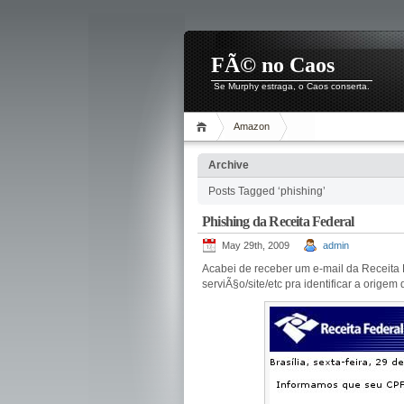
FÃ© no Caos
Se Murphy estraga, o Caos conserta.
Amazon
Archive
Posts Tagged ‘phishing’
Phishing da Receita Federal
May 29th, 2009
admin
Acabei de receber um e-mail da Receita
serviÃ§o/site/etc pra identificar a origem