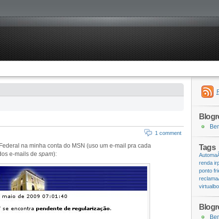
Blogro
Bem
1 comment
 Federal na minha conta do MSN (uso um e-mail pra cada
Tags
 dos e-mails de
spam
):
Automa
renda
ir
ponto fri
reclam
virtualb
Blogro
Bem