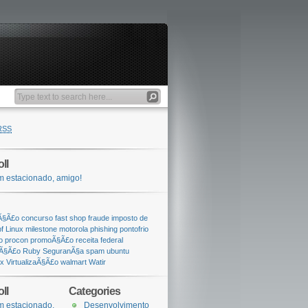
RSS
ll
 estacionado, amigo!
Ã§Ã£o
concurso
fast shop
fraude
imposto de
pf
Linux
milestone
motorola
phishing
pontofrio
o
procon
promoÃ§Ã£o
receita federal
aÃ§Ã£o
Ruby
SeguranÃ§a
spam
ubuntu
ox
VirtualizaÃ§Ã£o
walmart
Watir
ll
Categories
 estacionado,
Desenvolvimento