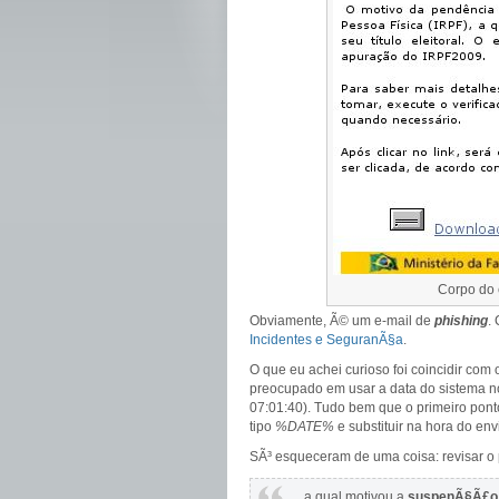
Corpo do 
Obviamente, Ã© um e-mail de
phishing
.
Incidentes e SeguranÃ§a
.
O que eu achei curioso foi coincidir co
preocupado em usar a data do sistema no
07:01:40). Tudo bem que o primeiro pon
tipo
%DATE%
e substituir na hora do e
SÃ³ esqueceram de uma coisa: revisar o
…a qual motivou a
suspenÃ§Ã£o