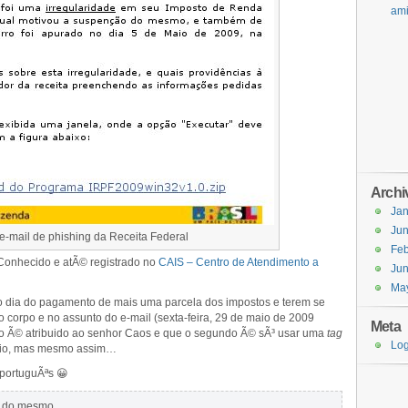
ami
Archi
Jan
Ju
e-mail de phishing da Receita Federal
Feb
 Conhecido e atÃ© registrado no
CAIS – Centro de Atendimento a
Ju
Ma
m o dia do pagamento de mais uma parcela dos impostos e terem se
 corpo e no assunto do e-mail (sexta-feira, 29 de maio de 2009
Meta
to Ã© atribuido ao senhor Caos e que o segundo Ã© sÃ³ usar uma
tag
Log
nvio, mas mesmo assim…
 portuguÃªs 😀
do mesmo…