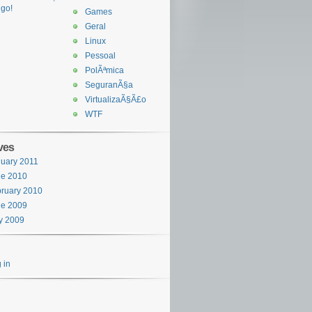
go!
Games
Geral
Linux
Pessoal
PolÃªmica
SeguranÃ§a
VirtualizaÃ§Ã£o
WTF
ves
uary 2011
ne 2010
ruary 2010
ne 2009
y 2009
 in