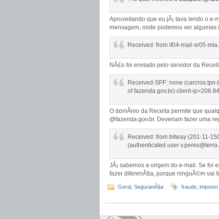
Aproveitando que eu jÃ¡ tava lendo o e
mensagem, onde podemos ver algumas i
Received: from if04-mail-sr05-mia.
NÃ£o foi enviado pelo servidor da Receit
Received-SPF: none (carcros.tpn.t
of fazenda.gov.br) client-ip=208.
O domÃ­nio da Receita permite que qual
@fazenda.gov.br. Deveriam fazer uma re
Received: from bitway (201-11-150
(authenticated user v.peres@terra
JÃ¡ sabemos a origem do e-mail. Se foi 
fazer diferenÃ§a, porque ninguÃ©m vai 
Geral
,
SeguranÃ§a
fraude
,
imposto