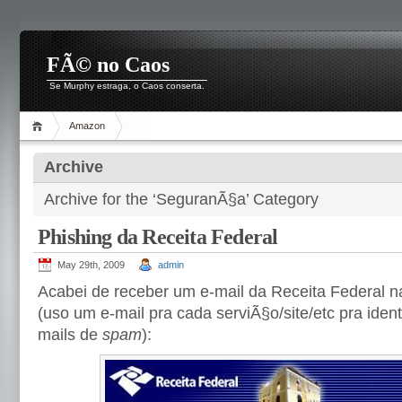
FÃ© no Caos
Se Murphy estraga, o Caos conserta.
Amazon
Archive
Archive for the ‘SeguranÃ§a’ Category
Phishing da Receita Federal
May 29th, 2009
admin
Acabei de receber um e-mail da Receita Federal 
(uso um e-mail pra cada serviÃ§o/site/etc pra ident
mails de
spam
):