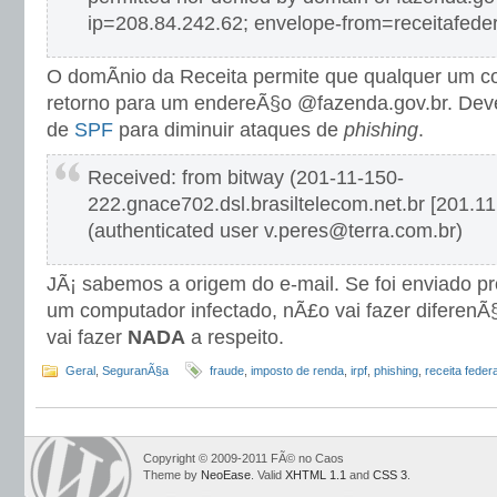
ip=208.84.242.62; envelope-from=receitafede
O domÃ­nio da Receita permite que qualquer um co
retorno para um endereÃ§o @fazenda.gov.br. Dev
de
SPF
para diminuir ataques de
phishing
.
Received: from bitway (201-11-150-
222.gnace702.dsl.brasiltelecom.net.br [201.11
(authenticated user v.peres@terra.com.br)
JÃ¡ sabemos a origem do e-mail. Se foi enviado p
um computador infectado, nÃ£o vai fazer diferen
vai fazer
NADA
a respeito.
Geral
,
SeguranÃ§a
fraude
,
imposto de renda
,
irpf
,
phishing
,
receita federa
Copyright © 2009-2011 FÃ© no Caos
Theme by
NeoEase
. Valid
XHTML 1.1
and
CSS 3
.