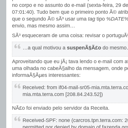
no corpo e no assunto do e-mail (sexta-feira, 29 
07:01:40). Tudo bem que o primeiro ponto Ã© atri
que o segundo Ã© sÃ³ usar uma
tag
tipo
%DATE
envio, mas mesmo assim…
SÃ³ esqueceram de uma coisa: revisar o portuguÃ
…a qual motivou a
suspenÃ§Ã£o
do mesm
Aproveitando que eu jÃ¡ tava lendo o e-mail com a
uma olhada no cabeÃ§alho da mensagem, onde p
informaÃ§Ãµes interessantes:
Received: from if04-mail-sr05-mia.mta.terra.co
mia.mta.terra.com [208.84.243.52])
NÃ£o foi enviado pelo servidor da Receita.
Received-SPF: none (carcros.tpn.terra.com: 2
permitted nor denied by domain of fazenda.gov.