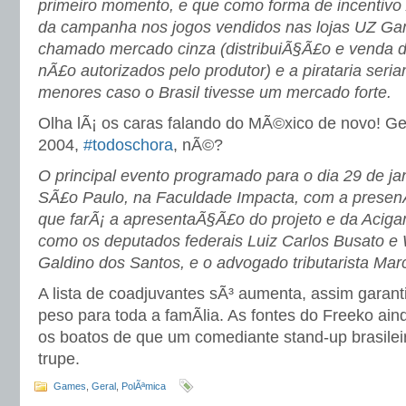
primeiro momento, e que como forma de incentivo
da campanha nos jogos vendidos nas lojas UZ Ga
chamado mercado cinza (distribuiÃ§Ã£o e venda d
nÃ£o autorizados pelo produtor) e a pirataria ser
menores caso o Brasil tivesse um mercado forte.
Olha lÃ¡ os caras falando do MÃ©xico de novo! 
2004,
#todoschora
, nÃ©?
O principal evento programado para o dia 29 de ja
SÃ£o Paulo, na Faculdade Impacta, com a presenÃ
que farÃ¡ a apresentaÃ§Ã£o do projeto e da Acigam
como os deputados federais Luiz Carlos Busato e 
Galdino dos Santos, e o advogado tributarista Mar
A lista de coadjuvantes sÃ³ aumenta, assim garant
peso para toda a famÃ­lia. As fontes do Freeko ai
os boatos de que um comediante stand-up brasileir
trupe.
Games
,
Geral
,
PolÃªmica