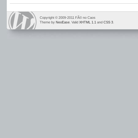
Copyright © 2009-2011 FÃ© no Caos
Theme by
NeoEase
. Valid
XHTML 1.1
and
CSS 3
.