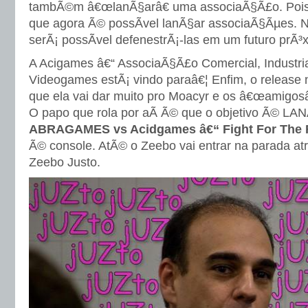
tambÃ©m â€œlanÃ§arâ€ uma associaÃ§Ã£o. Pois
que agora Ã© possÃ­vel lanÃ§ar associaÃ§Ãµes. 
serÃ¡ possÃ­vel defenestrÃ¡-las em um futuro prÃ³
A Acigames â€“ AssociaÃ§Ã£o Comercial, Industria
Videogames estÃ¡ vindo paraâ€¦ Enfim, o release 
que ela vai dar muito pro Moacyr e os â€œamigosâ
O papo que rola por aÃ­ Ã© que o objetivo Ã© L
ABRAGAMES vs Acidgames â€“ Fight For The 
Ã© console. AtÃ© o Zeebo vai entrar na parada atr
Zeebo Justo.