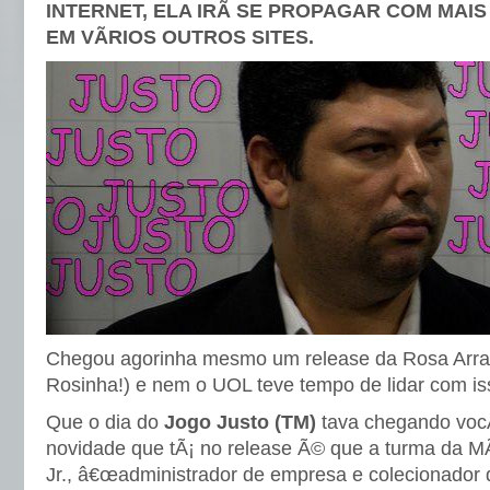
INTERNET, ELA IRÃ SE PROPAGAR COM MAI
EM VÃRIOS OUTROS SITES.
Chegou agorinha mesmo um release da Rosa Arr
Rosinha!) e nem o UOL teve tempo de lidar com iss
Que o dia do
Jogo Justo (TM)
tava chegando vocÃ
novidade que tÃ¡ no release Ã© que a turma da M
Jr., â€œadministrador de empresa e colecionador d