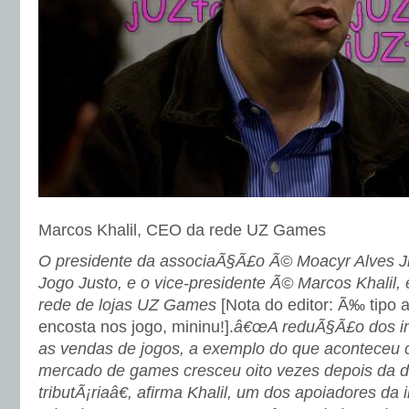
Marcos Khalil, CEO da rede UZ Games
O presidente da associaÃ§Ã£o Ã© Moacyr Alves Jr,
Jogo Justo, e o vice-presidente Ã© Marcos Khalil
rede de lojas UZ Games
[Nota do editor: Ã‰ tipo
encosta nos jogo, mininu!].
â€œA reduÃ§Ã£o dos im
as vendas de jogos, a exemplo do que aconteceu
mercado de games cresceu oito vezes depois da 
tributÃ¡riaâ€, afirma Khalil, um dos apoiadores da 