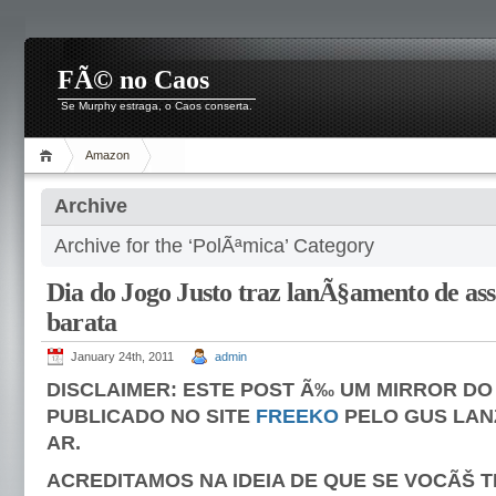
FÃ© no Caos
Se Murphy estraga, o Caos conserta.
Amazon
Archive
Archive for the ‘PolÃªmica’ Category
Dia do Jogo Justo traz lanÃ§amento de a
barata
January 24th, 2011
admin
DISCLAIMER: ESTE POST Ã‰ UM MIRROR DO
PUBLICADO NO SITE
FREEKO
PELO GUS LAN
AR.
ACREDITAMOS NA IDEIA DE QUE SE VOCÃŠ T