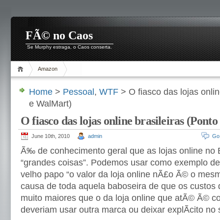
FÃ© no Caos
Se Murphy estraga, o Caos conserta.
Amazon
Home
>
Pessoal
,
WTF
> O fiasco das lojas onlin
e WalMart)
O fiasco das lojas online brasileiras (Pont
June 10th, 2010
admin
Go
Ã‰ de conhecimento geral que as lojas online no 
“grandes coisas”. Podemos usar como exemplo d
velho papo “o valor da loja online nÃ£o Ã© o mesmo
causa de toda aquela baboseira de que os custos d
muito maiores que o da loja online que atÃ© Ã© c
deveriam usar outra marca ou deixar explÃ­cito no si