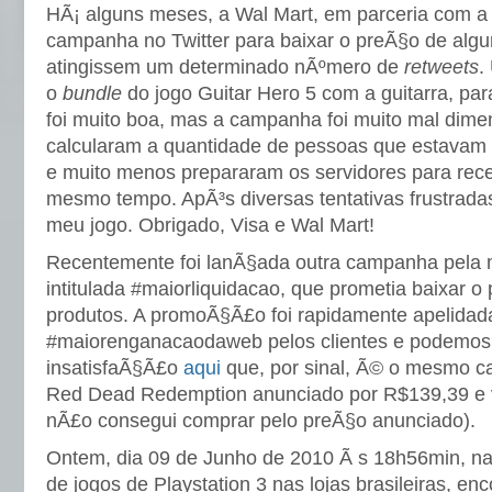
HÃ¡ alguns meses, a Wal Mart, em parceria com 
campanha no Twitter para baixar o preÃ§o de algu
atingissem um determinado nÃºmero de
retweets
.
o
bundle
do jogo Guitar Hero 5 com a guitarra, para
foi muito boa, mas a campanha foi muito mal dim
calcularam a quantidade de pessoas que estavam 
e muito menos prepararam os servidores para receb
mesmo tempo. ApÃ³s diversas tentativas frustrada
meu jogo. Obrigado, Visa e Wal Mart!
Recentemente foi lanÃ§ada outra campanha pela
intitulada #maiorliquidacao, que prometia baixar o
produtos. A promoÃ§Ã£o foi rapidamente apelidad
#maiorenganacaodaweb pelos clientes e podemos v
insatisfaÃ§Ã£o
aqui
que, por sinal, Ã© o mesmo c
Red Dead Redemption anunciado por R$139,39 e 
nÃ£o consegui comprar pelo preÃ§o anunciado).
Ontem, dia 09 de Junho de 2010 Ã s 18h56min, na
de jogos de Playstation 3 nas lojas brasileiras, enc