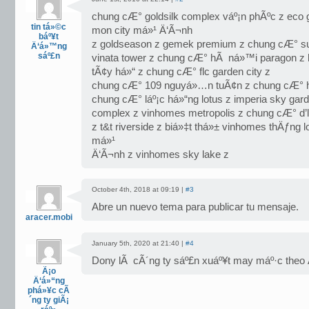
chung cÆ° goldsilk complex váº¡n phÃºc z eco 
tin tá»©c
mon city má»¹ Ä‘Ã¬nh
báº¥t
z goldseason z gemek premium z chung cÆ° s
Ä‘á»™ng
sáº£n
vinata tower z chung cÆ° hÃ ná»™i paragon z ha
tÃ¢y há»“ z chung cÆ° flc garden city z
chung cÆ° 109 nguyá»…n tuÃ¢n z chung cÆ° h
chung cÆ° láº¡c há»“ng lotus z imperia sky gar
complex z vinhomes metropolis z chung cÆ° d’le 
z t&t riverside z biá»‡t thá»± vinhomes thÄƒng l
má»¹
Ä‘Ã¬nh z vinhomes sky lake z
October 4th, 2018 at 09:19 |
#3
Abre un nuevo tema para publicar tu mensaje.
aracer.mobi
January 5th, 2020 at 21:40 |
#4
Dony lÃ cÃ´ng ty sáº£n xuáº¥t may máº·c theo 
Ã¡o
Ä‘á»“ng
phá»¥c cÃ
´ng ty giÃ¡