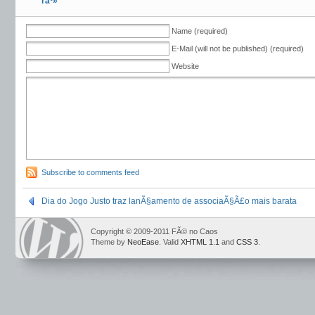
ráº»
Name (required)
E-Mail (will not be published) (required)
Website
Subscribe to comments feed
Dia do Jogo Justo traz lanÃ§amento de associaÃ§Ã£o mais barata
Copyright © 2009-2011 FÃ© no Caos
Theme by
NeoEase
. Valid
XHTML 1.1
and
CSS 3
.