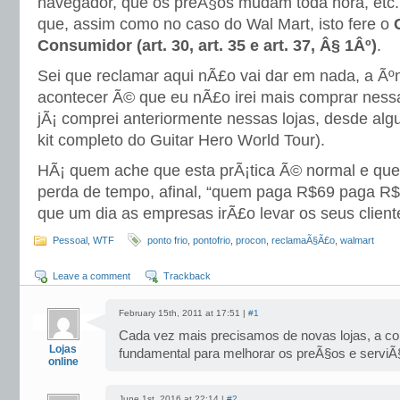
navegador, que os preÃ§os mudam toda hora, etc.
que, assim como no caso do Wal Mart, isto fere o
Consumidor (art. 30, art. 35 e art. 37, Â§ 1Âº)
.
Sei que reclamar aqui nÃ£o vai dar em nada, a Ãºn
acontecer Ã© que eu nÃ£o irei mais comprar nessa
jÃ¡ comprei anteriormente nessas lojas, desde al
kit completo do Guitar Hero World Tour).
HÃ¡ quem ache que esta prÃ¡tica Ã© normal e que
perda de tempo, afinal, “quem paga R$69 paga R$
que um dia as empresas irÃ£o levar os seus client
Pessoal
,
WTF
ponto frio
,
pontofrio
,
procon
,
reclamaÃ§Ã£o
,
walmart
Leave a comment
Trackback
February 15th, 2011 at 17:51 |
#1
Cada vez mais precisamos de novas lojas, a c
Lojas
fundamental para melhorar os preÃ§os e serviÃ
online
June 1st, 2016 at 22:14 |
#2